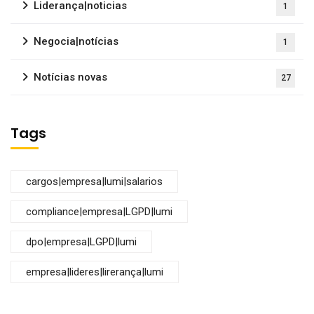
Liderança|noticias
1
Negocia|notícias
1
Notícias novas
27
Tags
cargos|empresa|lumi|salarios
compliance|empresa|LGPD|lumi
dpo|empresa|LGPD|lumi
empresa|lideres|lirerança|lumi