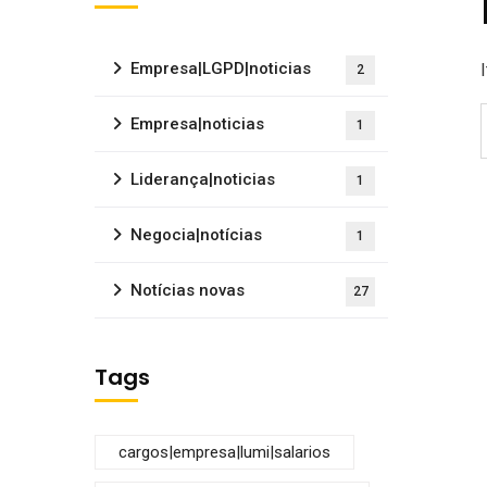
Empresa|LGPD|noticias
2
Empresa|noticias
1
Liderança|noticias
1
Negocia|notícias
1
Notícias novas
27
Tags
cargos|empresa|lumi|salarios