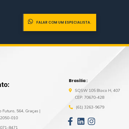
oetry'
)
;
FALAR COM UM ESPECIALISTA.
Brasília :
to:
SQSW 105 Bloco H, 407
CEP: 70670-428
(61) 3263-9679
 Futuro, 564, Graças |
52050-010
3071-8471