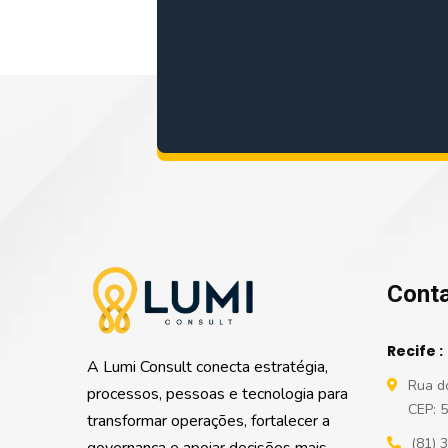
console
.
log
(
'Code is P
Conta
Recife :
A Lumi Consult conecta estratégia,
Rua do
processos, pessoas e tecnologia para
CEP: 
transformar operações, fortalecer a
(81) 
governança e apoiar decisões mais