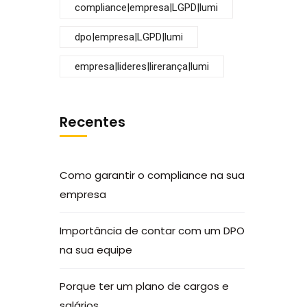
compliance|empresa|LGPD|lumi
dpo|empresa|LGPD|lumi
empresa|lideres|lirerança|lumi
Recentes
Como garantir o compliance na sua
empresa
Importância de contar com um DPO
na sua equipe
Porque ter um plano de cargos e
salários